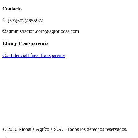
Contacto
(57)(602)4855974
administracion.corp@agroriocas.com
Ética y Transparencia
Confidencial
Línea Transparente
Cra 1 #24-56, Cali, CO
©
2026
Riopaila Agrícola S.A.
- Todos los derechos reservados.